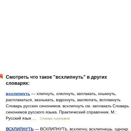
Смотреть что такое "всхлипнуть" в других
словарях:
всхлипнуть
— хлипнуть, хлюпнуть, заплакать, хныкнуть,
расплакаться, захныкать, вздохнуть, захлюпать, всплакнуть
Словарь русских синонимов. всхлипнуть см. заплакать Словарь
синонимов русского языка. Практический справочник. М.:
Русский язык …
Словарь синонимов
ВСХЛИПНУТЬ
— ВСХЛИПНУТЬ, всхлипну, всхлипнешь. однокр.