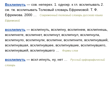
Всхлипнуть
— сов. неперех. 1. однокр. к гл. всхлипывать 2.
см. тж. всхлипывать Толковый словарь Ефремовой. Т. Ф.
Ефремова. 2000 …
Современный толковый словарь русского языка
Ефремовой
всхлипнуть
— всхлипнуть, всхлипну, всхлипнем, всхлипнешь,
всхлипнете, всхлипнет, всхлипнут, всхлипнул, всхлипнула,
всхлипнуло, всхлипнули, всхлипни, всхлипните, всхлипнувший,
всхлипнувшая, всхлипнувшее, всхлипнувшие, всхлипнувшего,
всхлипнувшей, всхлипнувшего …
Формы слов
всхлипнуть
— всхл ипнуть, ну, нет …
Русский орфографический
словарь