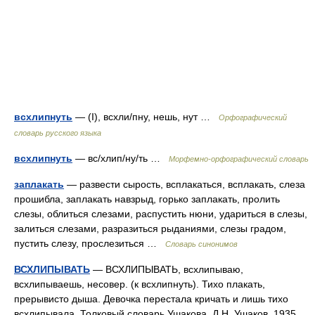
всхлипнуть
— (I), всхли/пну, нешь, нут …
Орфографический
словарь русского языка
всхлипнуть
— вс/хлип/ну/ть …
Морфемно-орфографический словарь
заплакать
— развести сырость, всплакаться, всплакать, слеза
прошибла, заплакать навзрыд, горько заплакать, пролить
слезы, облиться слезами, распустить нюни, удариться в слезы,
залиться слезами, разразиться рыданиями, слезы градом,
пустить слезу, прослезиться …
Словарь синонимов
ВСХЛИПЫВАТЬ
— ВСХЛИПЫВАТЬ, всхлипываю,
всхлипываешь, несовер. (к всхлипнуть). Тихо плакать,
прерывисто дыша. Девочка перестала кричать и лишь тихо
всхлипывала. Толковый словарь Ушакова. Д.Н. Ушаков. 1935