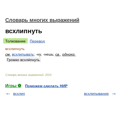
Словарь многих выражений
всхлипнуть
Толкование
Перевод
всхлипнуть
см.
всхлипывать
; -ну, -нешь;
св.
,
однокр.
Громко всхли́пнуть.
Словарь многих выражений
.
2014
.
Игры ⚽
Поможем сделать НИР
всхлип
всхлипывание